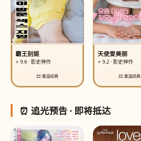
霸王别姬
天使爱美丽
⭐ 9.6 · 影史神作
⭐ 9.2 · 影史神作
🎞️ 重温经典
🎞️ 重温经典
⏰ 追光预告 · 即将抵达