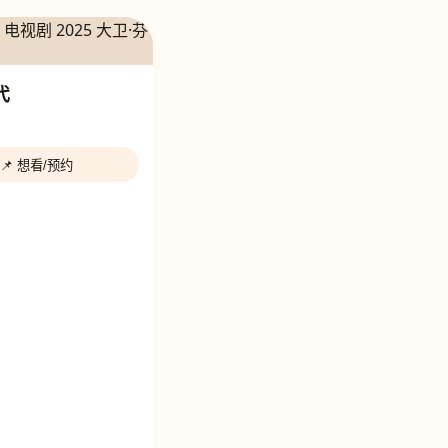
代
📌 想看/预约