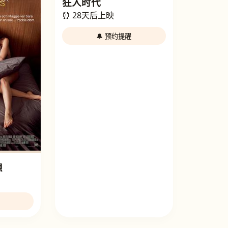
狂人时代
⏰ 28天后上映
🔔 预约提醒
想