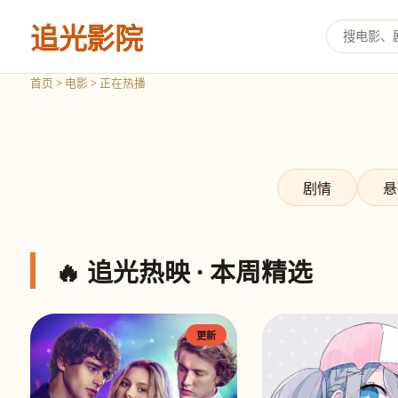
追光影院
漫长的季节
悬疑旧梦 东北往事
首页 > 电影 > 正在热播
立即观看
‹
›
剧情
悬
🔥 追光热映 · 本周精选
更新