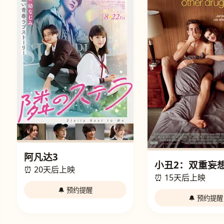
阿凡达3
小丑2：双重妄
⏰ 20天后上映
⏰ 15天后上映
🔔 预约提醒
🔔 预约提醒