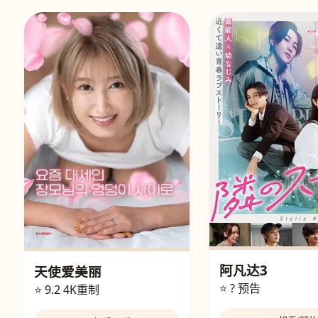
阿凡达3
天使爱美丽
⭐ ?
预告
⭐ 9.2
4K重制