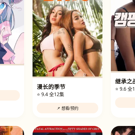
继承之
漫长的季节
⭐ 9.6
全
⭐ 9.4
全12集
📌 想看/预约