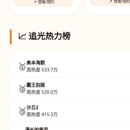
📌 想看/预约
📌 想看/预约
📈 追光热力榜
奥本海默
🥇
周热度 533.7万
霸王别姬
🥈
周热度 520.0万
沙丘2
🥉
周热度 415.3万
漫长的季节